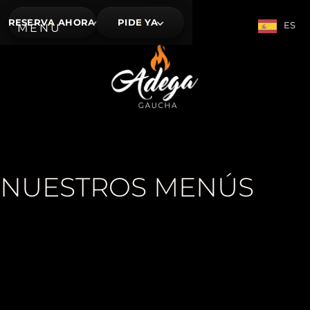
RESERVA AHORA
PIDE YA
ES
NUESTROS MENÚS