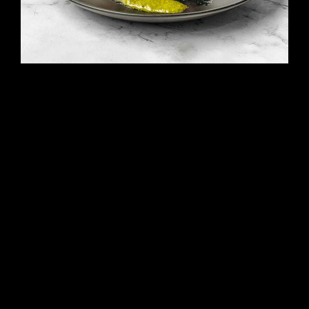
CENA
Deléitese con cortes de carne de
primera calidad, asados a la parrilla
por expertos, acompañados de
guarniciones gourmet para disfrutar
de una velada memorable.
VER EL MENÚ